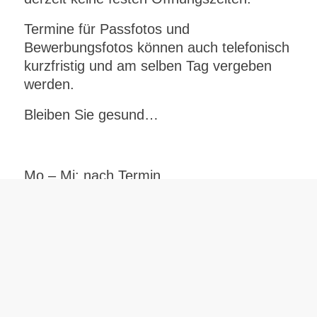
Termine für Passfotos und
Bewerbungsfotos können auch telefonisch
kurzfristig und am selben Tag vergeben
werden.
Bleiben Sie gesund…
Mo – Mi: nach Termin
Do – Fr: 11.00 – 17.00 Uhr
Sa: 11.00 – 15.00 Uhr
Sie schaffen es nicht, zu diesen Zeiten
vorbei zu kommen? Kein Problem…rufen
Sie mich einfach an und vereinbaren Sie